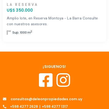
LA RESERVA
U$S 350.000
Amplio lote, en Reserva Montoya - La Barra Consulte
con nuestros asesores.
2
Sup. 1000 m
¡SIGUENOS!
consultas@deleonpropiedades.com.uy
+598 4277 2628
|
+598 4277 1317