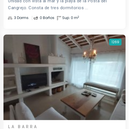
Unidad con vista al mar y la playa de la Posta del
Cangrejo. Consta de tres dormitorios ...
2
3 Dorms.
0 Baños
Sup. 0 m
1269
LA BARRA