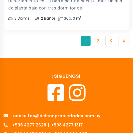
Departamento en La Barra de ruta hacia el mar. Unidad
de planta baja con tres dormitorios ...
2
3 Dorms.
2 Baños
Sup. 0 m
1
2
3
4
¡SIGUENOS!
consultas@deleonpropiedades.com.uy
+598 4277 2628
|
+598 4277 1317