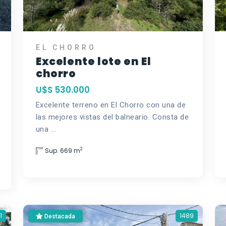
EL CHORRO
Excelente lote en El
chorro
U$S 530.000
Excelente terreno en El Chorro con una de
las mejores vistas del balneario. Consta de
una ...
2
Sup. 669 m
1
1489
Destacada