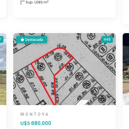
2
Sup. 1,083 m
7
448
Destacada
MONTOYA
U$S 680.000