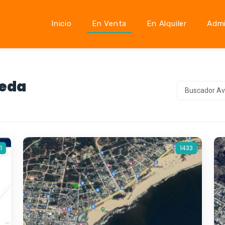
Inicio
En Venta
En Alquiler
Admi
ueda
Buscador A
1
1433