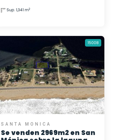
2
Sup. 1,341 m
15008
SANTA MONICA
Se venden 2969m2 en San