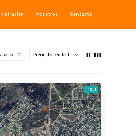
nistración
Nosotros
Contacto
vanzado
14991