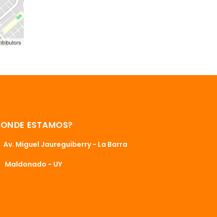
tributors
DONDE ESTAMOS?
Av. Miguel Jaureguiberry - La Barra
Maldonado - UY