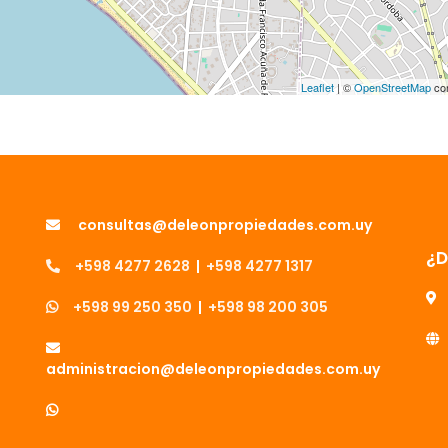
Leaflet
| ©
OpenStreetMap
con
consultas@deleonpropiedades.com.uy
¿
+598 4277 2628
|
+598 4277 1317
+598 99 250 350
|
+598 98 200 305
administracion@deleonpropiedades.com.uy