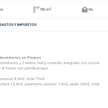
2
os
135 m
No
GASTOS Y IMPUESTOS
dormitorios en Pinares
ormitorios y 2 baños, living comedor integrado con cocina
al frente con parrilla propia.
 comunes 8,5m2, total 77m2
chera 12,5m2, pavimento exterior 7,5m2, jardín 25m2, total