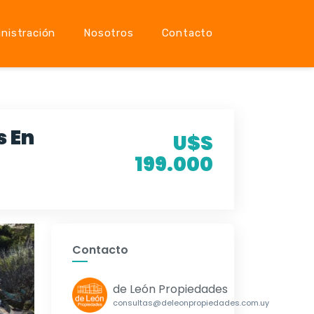
nistración
Nosotros
Contacto
s En
U$S
199.000
Contacto
de León Propiedades
consultas@deleonpropiedades.com.uy