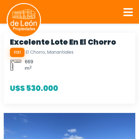
Excelente Lote En El Chorro
El Chorro, Manantiales
1131
669
2
m
U$S 530.000