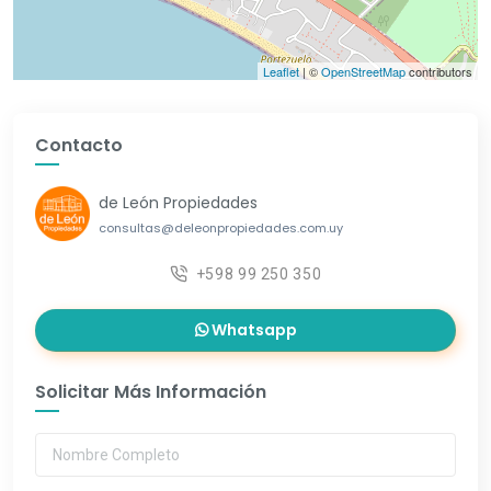
Leaflet
| ©
OpenStreetMap
contributors
Contacto
de León Propiedades
consultas@deleonpropiedades.com.uy
+598 99 250 350
Whatsapp
Solicitar Más Información