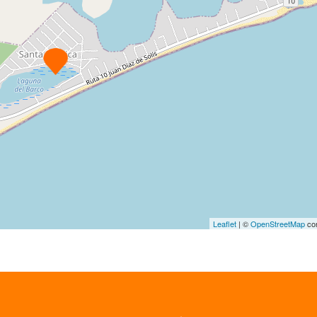
Leaflet
| ©
OpenStreetMap
con