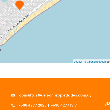
Leaflet
| ©
OpenStreetMap
con
consultas@deleonpropiedades.com.uy
¿
+598 4277 2628
|
+598 4277 1317