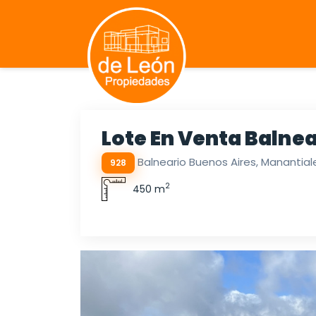
Lote En Venta Balnea
Balneario Buenos Aires, Manantial
928
2
450 m